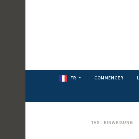
Passer
au
contenu
FR
COMMENCER
TAG :
EINWEISUNG