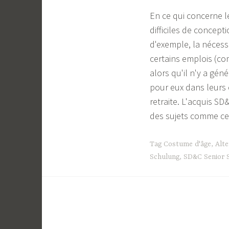
En ce qui concerne 
difficiles de concepti
d'exemple, la nécess
certains emplois (com
alors qu'il n'y a gén
pour eux dans leurs 
retraite. L'acquis SD&
des sujets comme celu
Tag
Costume d'âge
,
Alt
Schulung
,
SD&C Senior S