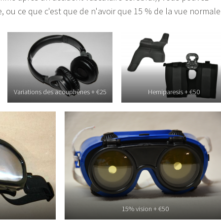
se, ou ce que c'est que de n'avoir que 15 % de la vue normale 
Variations des acouphènes + €25
Hemiparesis + €50
15% vision + €50