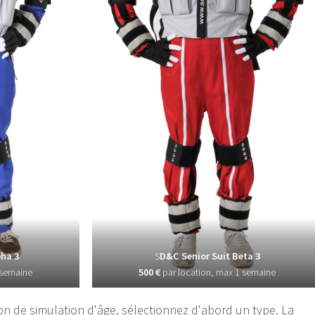
pha 3
S
D&C Senior Suit Beta 3
 semaine
500 €
par location, max 1 semaine
n de simulation d'âge, sélectionnez d'abord un type. La