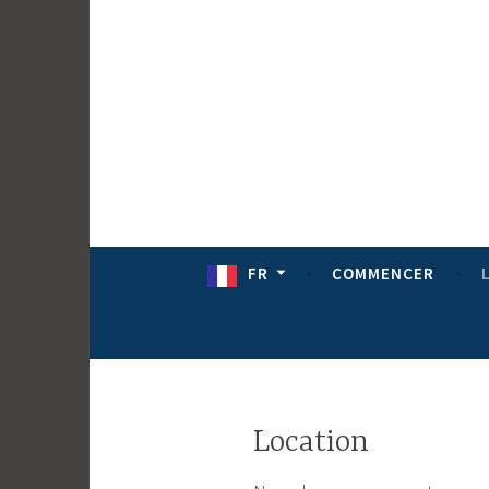
Passer
au
contenu
FR
COMMENCER
Location