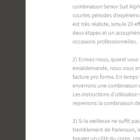
combinaison Senior Suit Alph
courtes périodes d'expérien
est très réaliste, simule 20 
deux étapes et un acouphène 
occasions professionnelles.
2) Ecrivez-nous, quand vous v
emaildemande, nous vous env
facture pro forma. En temps 
enverrons une combinaison d
Les instructions d'utilisatio
reprenons la combinaison de
3) Si la vieillesse ne suffit
tremblement de Parkinson, le
bouger un côté du corps, co