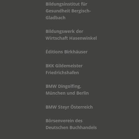
Bildungswerk der
Wirtschaft Hasenwinkel
Éditions Birkhäuser
BKK Gildemeister
Friedrichshafen
BMW Dingolfing,
München und Berlin
BMW Steyr Österreich
Börsenverein des
Deutschen Buchhandels
bpa Baden-Würtemberg
Braun AG