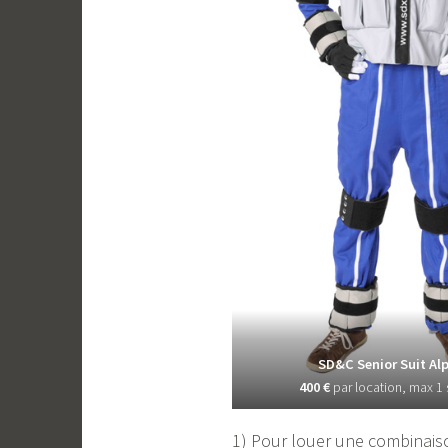
SD&C Senior Suit Al
400 €
par location, max 1
1) Pour louer une combinaiso