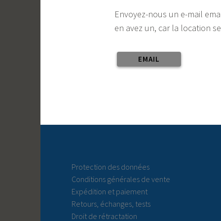
Envoyez-nous un e-mail emai
en avez un, car la location s
EMAIL
Protection des données
Conditions générales de vente
Expédition et paiement
Retours, échanges, tests
Droit de rétractation