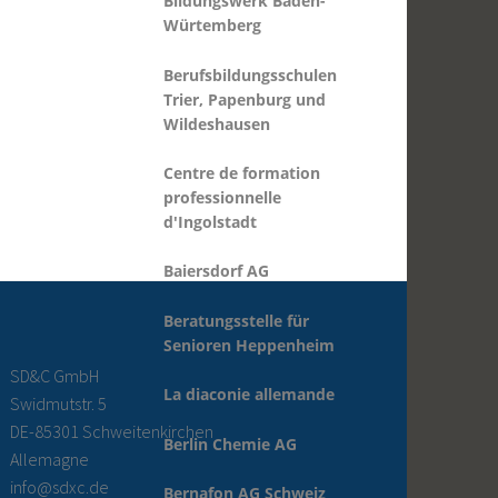
Berufsbildungsschulen
Trier, Papenburg und
Wildeshausen
Centre de formation
professionnelle
d'Ingolstadt
Baiersdorf AG
Beratungsstelle für
Senioren Heppenheim
La diaconie allemande
Berlin Chemie AG
SD&C GmbH
Swidmutstr. 5
Bernafon AG Schweiz
DE-85301 Schweitenkirchen
Allemagne
Berufsbildende Schule
info@sdxc.de
Halle