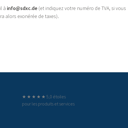
l à
info@sdxc.de
(et indiquez votre numéro de TVA, si vous
era alors exonérée de taxes).
★ ★ ★ ★ ★ 5,0 étoiles
pour les produits et services