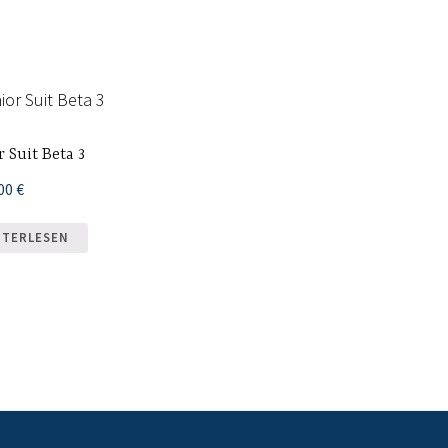
e
r Suit Beta 3
,00
€
ITERLESEN