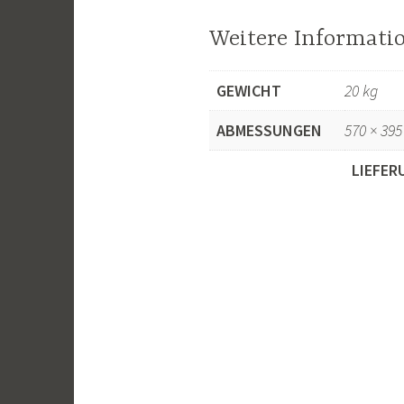
Weitere Informati
GEWICHT
20 kg
ABMESSUNGEN
570 × 395
LIEFER