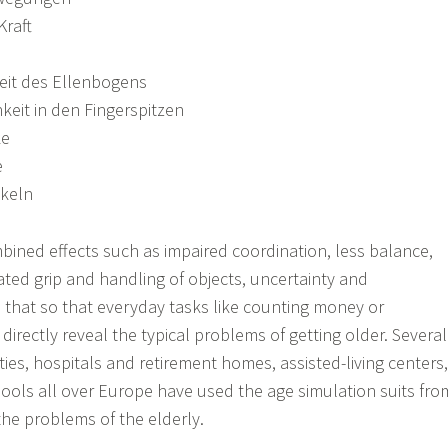
Kraft
eit des Ellenbogens
keit in den Fingerspitzen
ke
e
skeln
mbined effects such as impaired coordination, less balance,
rated grip and handling of objects, uncertainty and
that so that everyday tasks like counting money or
irectly reveal the typical problems of getting older. Several
ies, hospitals and retirement homes, assisted-living centers,
hools all over Europe have used the age simulation suits fro
he problems of the elderly.