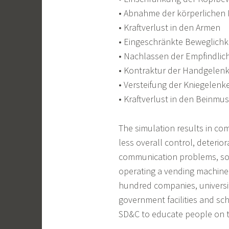
• Abnahme der körperlichen 
• Kraftverlust in den Armen
• Eingeschränkte Beweglichk
• Nachlassen der Empfindlich
• Kontraktur der Handgelen
• Versteifung der Kniegelenk
• Kraftverlust in den Beinmu
The simulation results in co
less overall control, deterio
communication problems, so 
operating a vending machine d
hundred companies, universit
government facilities and sc
SD&C to educate people on t