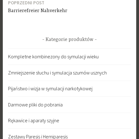
POPRZEDNI POST
Nawigacja
Barrierefreier Nahverkehr
po
Kategorie produktów
Kompletne kombinezony do symulacji wieku
Zmniejszenie słuchu i symulacja szumów usznych
Pijaństwo i wizja w symulacji narkotykowej
Darmowe pliki do pobrania
Rękawice i aparaty szyjne
Zestawy Paresis i Hemiparesis