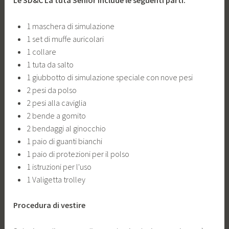
Le SD&C La tuta Senior include le seguenti parti:
1 maschera di simulazione
1 set di muffe auricolari
1 collare
1 tuta da salto
1 giubbotto di simulazione speciale con nove pesi
2 pesi da polso
2 pesi alla caviglia
2 bende a gomito
2 bendaggi al ginocchio
1 paio di guanti bianchi
1 paio di protezioni per il polso
1 istruzioni per l'uso
1 Valigetta trolley
Procedura di vestire