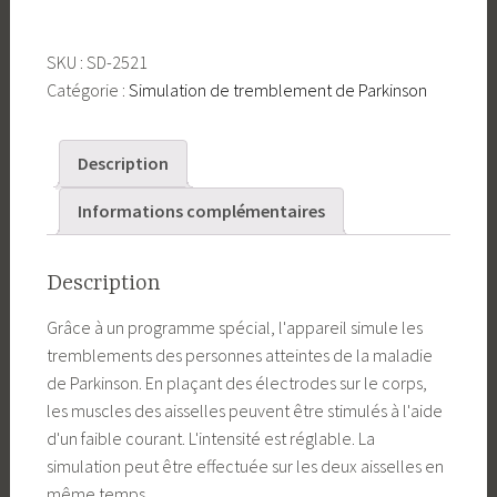
l'ensemble
de
SKU :
SD-2521
simulation
Catégorie :
Simulation de tremblement de Parkinson
du
tremblement
de
Description
Parkinson
Informations complémentaires
Description
Grâce à un programme spécial, l'appareil simule les
tremblements des personnes atteintes de la maladie
de Parkinson. En plaçant des électrodes sur le corps,
les muscles des aisselles peuvent être stimulés à l'aide
d'un faible courant. L'intensité est réglable. La
simulation peut être effectuée sur les deux aisselles en
même temps.