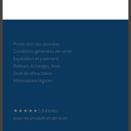
Protection des données
Conditions générales de vente
Expédition et paiement
Retours, échanges, tests
Droit de rétractation
Informations légales
★ ★ ★ ★ ★ 5,0 étoiles
pour les produits et services