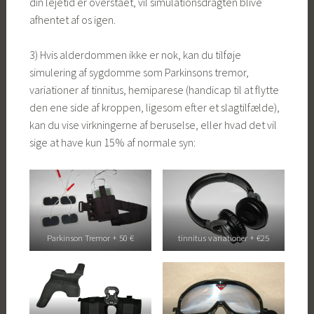
din lejetid er overstået, vil simulationsdragten blive
afhentet af os igen.
3) Hvis alderdommen ikke er nok, kan du tilføje
simulering af sygdomme som Parkinsons tremor,
variationer af tinnitus, hemiparese (handicap til at flytte
den ene side af kroppen, ligesom efter et slagtilfælde),
kan du vise virkningerne af beruselse, eller hvad det vil
sige at have kun 15% af normale syn:
Parkinson Tremor + 50 €
tinnitus variationer + €25