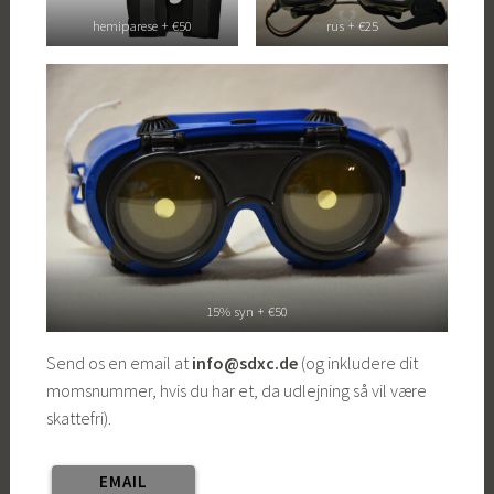
hemiparese + €50
rus + €25
15% syn + €50
Send os en email at
info@sdxc.de
(og inkludere dit
momsnummer, hvis du har et, da udlejning så vil være
skattefri).
EMAIL