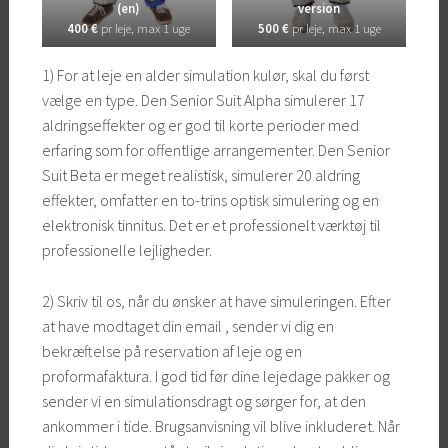
(en)
version
400 €
pr leje, max 1 uge
500 €
pr leje, max 1 uge
1) For at leje en alder simulation kulør, skal du først
vælge en type. Den Senior Suit Alpha simulerer 17
aldringseffekter og er god til korte perioder med
erfaring som for offentlige arrangementer. Den Senior
Suit Beta er meget realistisk, simulerer 20 aldring
effekter, omfatter en to-trins optisk simulering og en
elektronisk tinnitus. Det er et professionelt værktøj til
professionelle lejligheder.
2) Skriv til os, når du ønsker at have simuleringen. Efter
at have modtaget din email , sender vi dig en
bekræftelse på reservation af leje og en
proformafaktura. I god tid før dine lejedage pakker og
sender vi en simulationsdragt og sørger for, at den
ankommer i tide. Brugsanvisning vil blive inkluderet. Når