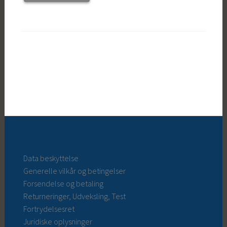
Data beskyttelse
Generelle vilkår og betingelser
Forsendelse og betaling
Returneringer, Udveksling, Test
Fortrydelsesret
Juridiske oplysninger