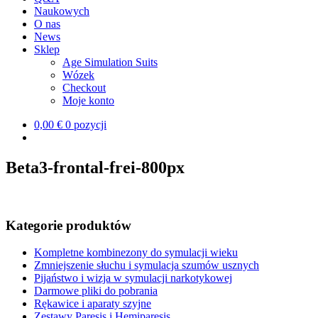
Naukowych
O nas
News
Sklep
Age Simulation Suits
Wózek
Checkout
Moje konto
0,00 €
0 pozycji
Beta3-frontal-frei-800px
Kategorie produktów
Kompletne kombinezony do symulacji wieku
Zmniejszenie słuchu i symulacja szumów usznych
Pijaństwo i wizja w symulacji narkotykowej
Darmowe pliki do pobrania
Rękawice i aparaty szyjne
Zestawy Paresis i Hemiparesis