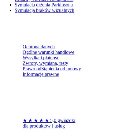
Symulacja drżenia Parkinsona
Symulacja braków wizualnych
Ochrona danych
Ogólne warunki handlowe
Wysyłka i płatność
Zwroty, wymiana, testy
Prawo odStąpienia od umowy
Informacje prawne
★ ★ ★ ★ ★ 5,0 gwiazdki
dla produktów i usług