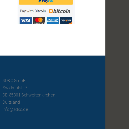
SD&C GmbH
Swidmutstr. 5
DE-85301 Schweitenkirchen
Duitsland
info@sdxc.de