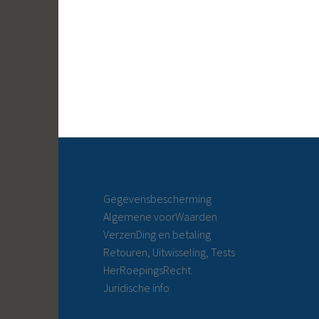
Gegevensbescherming
Algemene voorWaarden
VerzenDing en betaling
Retouren, Uitwisseling, Tests
HerRoepingsRecht
Juridische info