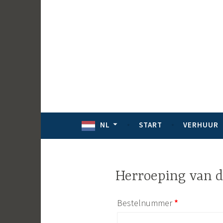
Ga
naar
de
inhoud
NL
START
VERHUUR
Herroeping van 
Vereist
Bestelnummer
Paginadraad *Verplicht
*