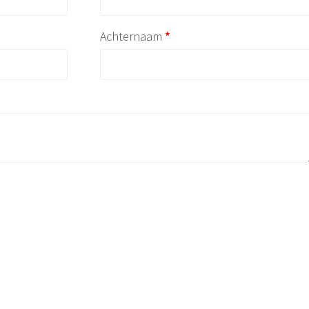
Vereist
Achternaam
*