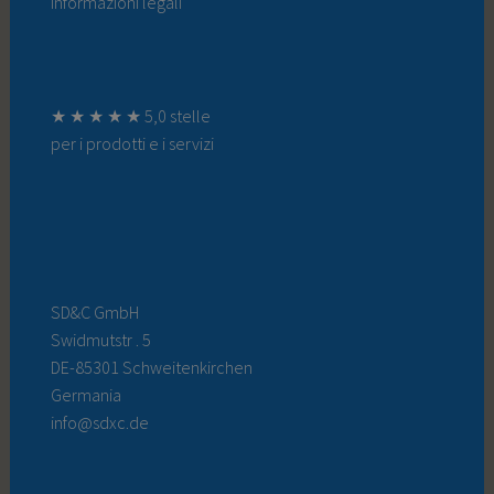
Informazioni legali
★ ★ ★ ★ ★ 5,0 stelle
per i prodotti e i servizi
SD&C GmbH
Swidmutstr . 5
DE-85301 Schweitenkirchen
Germania
info@sdxc.de