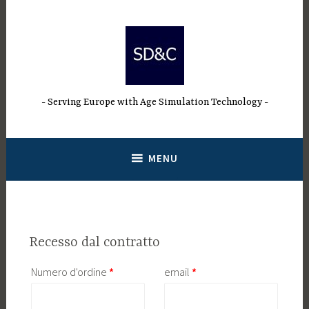
Salta
al
contenuto
Serving Europe with Age Simulation Technology
MENU
Recesso dal contratto
Richiesto
Richiesto
Numero d'ordine
URI della pagina *Obbligatorio
*
email
*