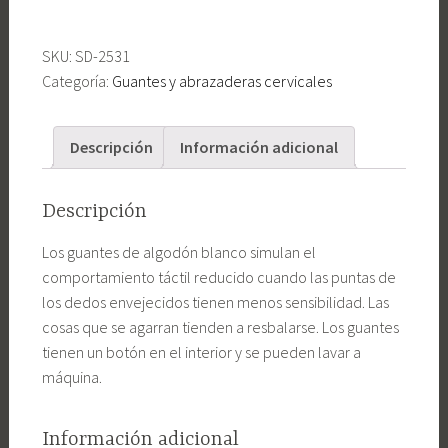
guantes
de
SKU:
SD-2531
simulación
Categoría:
Guantes y abrazaderas cervicales
de
sensibilidad
reducida
Descripción
Información adicional
Descripción
Los guantes de algodón blanco simulan el
comportamiento táctil reducido cuando las puntas de
los dedos envejecidos tienen menos sensibilidad. Las
cosas que se agarran tienden a resbalarse. Los guantes
tienen un botón en el interior y se pueden lavar a
máquina.
Información adicional