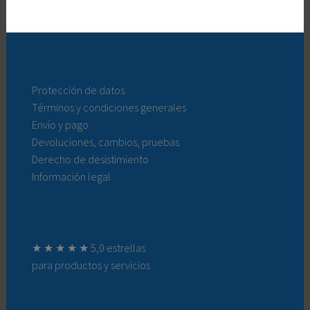
Protección de datos
Términos y condiciones generales
Envío y pago
Devoluciones, cambios, pruebas
Derecho de desistimiento
Información legal
★ ★ ★ ★ ★ 5,0 estrellas
para productos y servicios