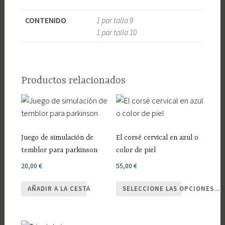
CONTENIDO
1 par talla 9
1 par talla 10
Productos relacionados
Juego de simulación de
El corsé cervical en azul o
temblor para parkinson
color de piel
20,00
€
55,00
€
Este
AÑADIR A LA CESTA
SELECCIONE LAS OPCIONES...
producto
tiene
múltiples