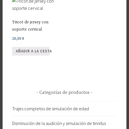
variantes.
Las
opciones
Tricot de jersey con
se
soporte cervical
pueden
20,00
€
elegir
en
AÑADIR A LA CESTA
la
página
del
producto
Categorías de productos
Trajes completos de simulación de edad
Disminución de la audición y simulación de tinnitus