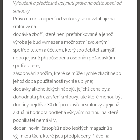
Vyloučení a předčasné uplynutí práva na odstoupení od
smlouvy
Právo na odstoupení od smlouvy se nevztahuje na
smlouvy na
dodávka zboží, které není prefabrikované a jehož
výroba je buď vymezena možnostmi zvolenými
spotřebitelem a účelem, který spotřebitel zamýšlí,
nebo je jasně přizpůsobena osobním požadavkům
spotřebitele;
zásobování zbožím, které se může rychle zkazit nebo
jehož doba použitelnosti rychle uplyne;
dodávky alkoholických nápojů, jejichž cena byla
dohodnuta při uzavření smlouvy, ale které mohou být
dodány nejdříve 30 dní po uzavření smlouvy a jejichž
aktuální hodnota podléhá výkyvům na trhu, na které
podnikatel nemá vliv;
dodání novin, časopisů nebo lesklých magazínů s
výjimkou těch, které jsou předplaceny.Právo na