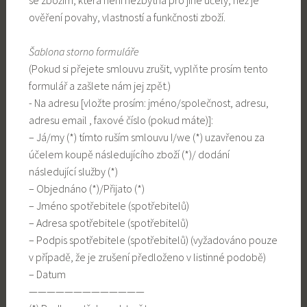
ověření povahy, vlastností a funkčnosti zboží.
Šablona storno formuláře
(Pokud si přejete smlouvu zrušit, vyplňte prosím tento
formulář a zašlete nám jej zpět.)
- Na adresu [vložte prosím: jméno/společnost, adresu,
adresu email , faxové číslo (pokud máte)]:
– Já/my (*) tímto ruším smlouvu I/we (*) uzavřenou za
účelem koupě následujícího zboží (*)/ dodání
následující služby (*)
– Objednáno (*)/Přijato (*)
– Jméno spotřebitele (spotřebitelů)
– Adresa spotřebitele (spotřebitelů)
– Podpis spotřebitele (spotřebitelů) (vyžadováno pouze
v případě, že je zrušení předloženo v listinné podobě)
– Datum
—————————————