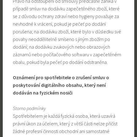
Právo na odstoupení od smlouvy předčasně zaniká v
případě smluv na dodávku zapečetěného zboží, které
se z důvodu ochrany zdraví nebo hygieny považuje za
nevhodné k vrácení, pokud je pečeť po dodání
porušena; na dodávku zboží, které bylo v důsledku své
povahy neoddělitelně smíseno s jiným zbožím po
dodání; na dodávku zvukových nebo obrazových
záznamů nebo počítačového softwaru v zapečetěném
obalu, pokud byla pečeť po dodání odstraněna.
Oznámení pro spotřebitele o zrušení smluv o
poskytování digitálního obsahu, který není
dodáván na fyzickém nosiči
Storno podmínky
Spotřebitelem je každá fyzická osoba, která uzavírá
právní úkon za účelem, který z větší části nelze přičíst
žádné profesní činnosti obchodní ani samostatné