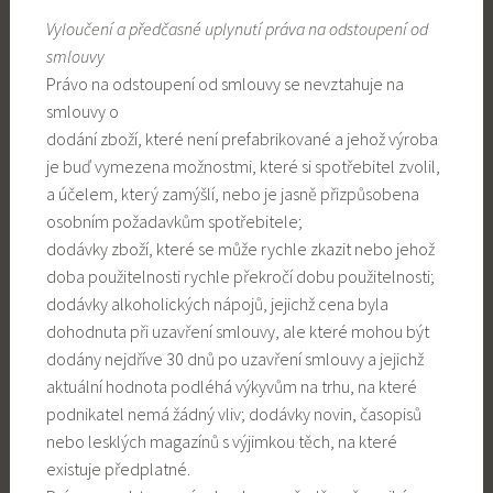
Vyloučení a předčasné uplynutí práva na odstoupení od
smlouvy
Právo na odstoupení od smlouvy se nevztahuje na
smlouvy o
dodání zboží, které není prefabrikované a jehož výroba
je buď vymezena možnostmi, které si spotřebitel zvolil,
a účelem, který zamýšlí, nebo je jasně přizpůsobena
osobním požadavkům spotřebitele;
dodávky zboží, které se může rychle zkazit nebo jehož
doba použitelnosti rychle překročí dobu použitelnosti;
dodávky alkoholických nápojů, jejichž cena byla
dohodnuta při uzavření smlouvy, ale které mohou být
dodány nejdříve 30 dnů po uzavření smlouvy a jejichž
aktuální hodnota podléhá výkyvům na trhu, na které
podnikatel nemá žádný vliv; dodávky novin, časopisů
nebo lesklých magazínů s výjimkou těch, na které
existuje předplatné.