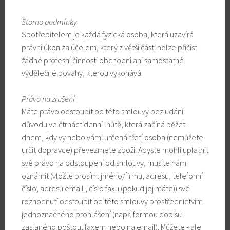
Storno podmínky
Spotřebitelem je každá fyzická osoba, která uzavírá
právní úkon za účelem, který z větší části nelze přičíst
žádné profesní činnosti obchodní ani samostatné
výdělečné povahy, kterou vykonává.
Právo na zrušení
Máte právo odstoupit od této smlouvy bez udání
důvodu ve čtrnáctidenní lhůtě, která začíná běžet
dnem, kdy vy nebo vámi určená třetí osoba (nemůžete
určit dopravce) převezmete zboží. Abyste mohli uplatnit
své právo na odstoupení od smlouvy, musíte nám
oznámit (vložte prosím: jméno/firmu, adresu, telefonní
číslo, adresu email , číslo faxu (pokud jej máte)) své
rozhodnutí odstoupit od této smlouvy prostřednictvím
jednoznačného prohlášení (např. formou dopisu
zaslaného poštou, faxem nebo na email). Můžete - ale