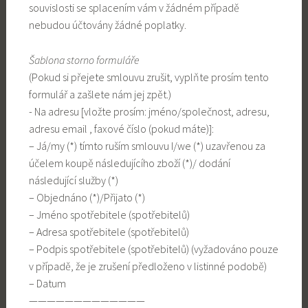
souvislosti se splacením vám v žádném případě
nebudou účtovány žádné poplatky.
Šablona storno formuláře
(Pokud si přejete smlouvu zrušit, vyplňte prosím tento
formulář a zašlete nám jej zpět.)
- Na adresu [vložte prosím: jméno/společnost, adresu,
adresu email , faxové číslo (pokud máte)]:
– Já/my (*) tímto ruším smlouvu I/we (*) uzavřenou za
účelem koupě následujícího zboží (*)/ dodání
následující služby (*)
– Objednáno (*)/Přijato (*)
– Jméno spotřebitele (spotřebitelů)
– Adresa spotřebitele (spotřebitelů)
– Podpis spotřebitele (spotřebitelů) (vyžadováno pouze
v případě, že je zrušení předloženo v listinné podobě)
– Datum
—————————————