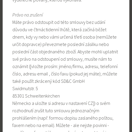
Právo na zrušení
Máte právo odstoupit od této smlouvy bez udání
důvodu ve čtrnáctidenní lhůtě, která začíná běžet
dnem, kdy vy nebo vámi určená třetí osoba (nemůžete
určit dopravce) převezmete poslední zásilku nebo
poslední část objednaného zboží. Abyste mohli uplatnit
své právo na odstoupení od smlouvy, musíte nám to
oznámit ([vložte prosím: jméno/firmu, adresu, telefonní
číslo, adresu email , číslo faxu (pokud jej máte); můžete
také použít zkrácený kód SD&C GmbH
Swidmutstr. 5
85301 Schweitenkirchen
Německo a uložte si adresu v nastavení CZ]) o svém
rozhodnutí zrušit tuto smlouvu jednoznačným
prohlášením (např. formou dopisu zaslaného poštou,
faxem nebo na email). Můžete - ale nejste povinni -