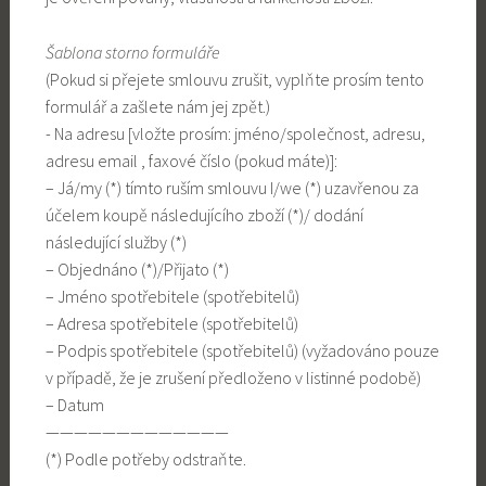
Šablona storno formuláře
(Pokud si přejete smlouvu zrušit, vyplňte prosím tento
formulář a zašlete nám jej zpět.)
- Na adresu [vložte prosím: jméno/společnost, adresu,
adresu email , faxové číslo (pokud máte)]:
– Já/my (*) tímto ruším smlouvu I/we (*) uzavřenou za
účelem koupě následujícího zboží (*)/ dodání
následující služby (*)
– Objednáno (*)/Přijato (*)
– Jméno spotřebitele (spotřebitelů)
– Adresa spotřebitele (spotřebitelů)
– Podpis spotřebitele (spotřebitelů) (vyžadováno pouze
v případě, že je zrušení předloženo v listinné podobě)
– Datum
—————————————
(*) Podle potřeby odstraňte.