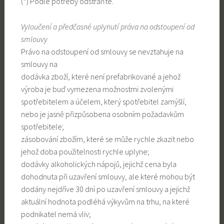
(*) Podle potřeby odstraňte.
Vyloučení a předčasné uplynutí práva na odstoupení od
smlouvy
Právo na odstoupení od smlouvy se nevztahuje na
smlouvy na
dodávka zboží, které není prefabrikované a jehož
výroba je buď vymezena možnostmi zvolenými
spotřebitelem a účelem, který spotřebitel zamýšlí,
nebo je jasně přizpůsobena osobním požadavkům
spotřebitele;
zásobování zbožím, které se může rychle zkazit nebo
jehož doba použitelnosti rychle uplyne;
dodávky alkoholických nápojů, jejichž cena byla
dohodnuta při uzavření smlouvy, ale které mohou být
dodány nejdříve 30 dní po uzavření smlouvy a jejichž
aktuální hodnota podléhá výkyvům na trhu, na které
podnikatel nemá vliv;