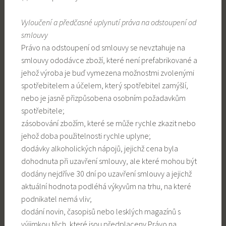
Vyloučení a předčasné uplynutí práva na odstoupení od
smlouvy
Právo na odstoupení od smlouvy se nevztahuje na
smlouvy ododávce zboží, které není prefabrikované a
jehož výroba je buď vymezena možnostmi zvolenými
spotřebitelem a účelem, který spotřebitel zamýšlí,
nebo je jasně přizpůsobena osobním požadavkům
spotřebitele;
zásobování zbožím, které se může rychle zkazit nebo
jehož doba použitelnosti rychle uplyne;
dodávky alkoholických nápojů, jejichž cena byla
dohodnuta při uzavření smlouvy, ale které mohou být
dodány nejdříve 30 dní po uzavření smlouvy a jejichž
aktuální hodnota podléhá výkyvům na trhu, na které
podnikatel nemá vliv;
dodání novin, časopisů nebo lesklých magazínů s
výjimkou těch, které jsou předplaceny.Právo na