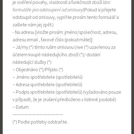
je ověření povahy, vlastností a funkčnosti zboží.
Vzor
formuláře pro odstoupení od smlouvy
(Pokud si přejete
odstoupit od smlouvy, vyplňte prosím tento formulář a
zašlete nám jej zpět.)
- Na adresu [vložte prosím: jméno/společnost, adresu,
adresu email , faxové číslo (pokud máte)]:
– Já/my (*) tímto ruším smlouvu I/we (*) uzavřenou za
účelem koupě následujícího zboží (*)/ dodání
následující služby (*)
– Objednáno (*)/Přijato (*)
– Jméno spotřebitele (spotřebitelů)
– Adresa spotřebitele (spotřebitelů)
– Podpis spotřebitele (spotřebitelů) (vyžadováno pouze
v případě, že je zrušení předloženo v listinné podobě)
– Datum
—————————————
(*) Podle potřeby odstraňte.