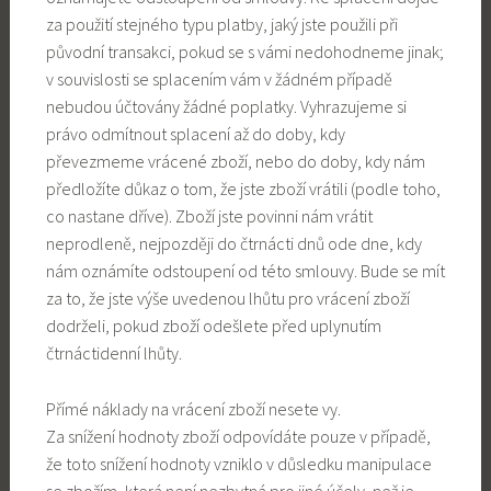
za použití stejného typu platby, jaký jste použili při
původní transakci, pokud se s vámi nedohodneme jinak;
v souvislosti se splacením vám v žádném případě
nebudou účtovány žádné poplatky. Vyhrazujeme si
právo odmítnout splacení až do doby, kdy
převezmeme vrácené zboží, nebo do doby, kdy nám
předložíte důkaz o tom, že jste zboží vrátili (podle toho,
co nastane dříve). Zboží jste povinni nám vrátit
neprodleně, nejpozději do čtrnácti dnů ode dne, kdy
nám oznámíte odstoupení od této smlouvy. Bude se mít
za to, že jste výše uvedenou lhůtu pro vrácení zboží
dodrželi, pokud zboží odešlete před uplynutím
čtrnáctidenní lhůty.
Přímé náklady na vrácení zboží nesete vy.
Za snížení hodnoty zboží odpovídáte pouze v případě,
že toto snížení hodnoty vzniklo v důsledku manipulace
se zbožím, která není nezbytná pro jiné účely, než je