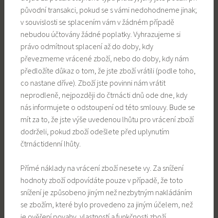
původní transakci, pokud se s vámi nedohodneme jinak;
v souvislosti se splacením vám v žádném případě
nebudou účtovány žádné poplatky. Vyhrazujeme si
právo odmítnout splacení až do doby, kdy
převezmeme vrácené zboží, nebo do doby, kdy nám
předložíte důkaz o tom, že jste zboží vrátili (podle toho,
co nastane dříve). Zboží jste povinni nám vrátit
neprodleně, nejpozději do čtrnácti dnů ode dne, kdy
nás informujete o odstoupení od této smlouvy. Bude se
mít za to, že jste výše uvedenou lhůtu pro vrácení zboží
dodrželi, pokud zboží odešlete před uplynutím
čtrnáctidenní lhůty.
Přímé náklady na vrácení zboží nesete vy. Za snížení
hodnoty zboží odpovídáte pouze v případě, že toto
snížení je způsobeno jiným než nezbytným nakládáním
se zbožím, které bylo provedeno za jiným účelem, než
je ověření povahy, vlastností a funkčnosti zboží.