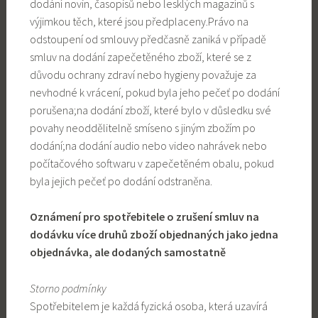
dodání novin, časopisů nebo lesklých magazínů s
výjimkou těch, které jsou předplaceny.Právo na
odstoupení od smlouvy předčasně zaniká v případě
smluv na dodání zapečetěného zboží, které se z
důvodu ochrany zdraví nebo hygieny považuje za
nevhodné k vrácení, pokud byla jeho pečeť po dodání
porušena;na dodání zboží, které bylo v důsledku své
povahy neoddělitelně smíseno s jiným zbožím po
dodání;na dodání audio nebo video nahrávek nebo
počítačového softwaru v zapečetěném obalu, pokud
byla jejich pečeť po dodání odstraněna.
Oznámení pro spotřebitele o zrušení smluv na
dodávku více druhů zboží objednaných jako jedna
objednávka, ale dodaných samostatně
Storno podmínky
Spotřebitelem je každá fyzická osoba, která uzavírá