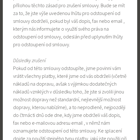
přílohou těchto zásad pro zrušení smlouvy. Bude se mít
za to, že jste výše uvedenou lhůtu pro odstoupení od
smlouvy dodrželi, pokud byl váš dopis, fax nebo email ,
kterým nás informujete o využití svého práva na
odstoupení od smlouvy, odeslán před uplynutím lhůty
pro odstoupení od smlouvy.
Důsledky zrušení
Pokud od této smlouvy odstoupíte, jsme povinni vám
vrátit všechny platby, které jsme od vás obdrželi (včetně
nákladů na dopravu, avšak s výjimkou dodatečných
nákladů vzniklých v důsledku toho, že jste si zvolili jinou
možnost dopravy než standardní, nejlevnější možnost
dopravy, kterou nabízíme), a to neprodleně, nejpozději
do čtrnácti dnů ode dne, kdy jsme obdrželi váš dopis,
fax nebo e-mailovou adresu email , v němž nám
oznamujete odstoupení od této smlouvy. Ke splacení
dojde za použití stejného typu platby, jaký jste použili při