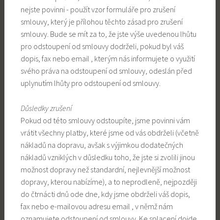
nejste povinni - použít vzor formuláře pro zrušení
smlouvy, který je přílohou těchto zásad pro zrušení
smlouvy. Bude se mít za to, že jste výše uvedenou lhůtu
pro odstoupení od smlouvy dodrželi, pokud byl váš
dopis, fax nebo email , kterým nás informujete o využití
svého práva na odstoupení od smlouvy, odeslán před
uplynutím lhůty pro odstoupení od smlouvy.
Důsledky zrušení
Pokud od této smlouvy odstoupíte, jsme povinni vám
vrátit všechny platby, které jsme od vás obdrželi (včetně
nákladů na dopravu, avšak s výjimkou dodatečných
nákladů vzniklých v důsledku toho, že jste si zvolili jinou
možnost dopravy než standardní, nejlevnější možnost
dopravy, kterou nabízíme), a to neprodleně, nejpozději
do čtrnácti dnů ode dne, kdy jsme obdrželi váš dopis,
fax nebo e-mailovou adresu email , v němž nám
oznamujete odstoupení od smlouvy. Ke splacení dojde