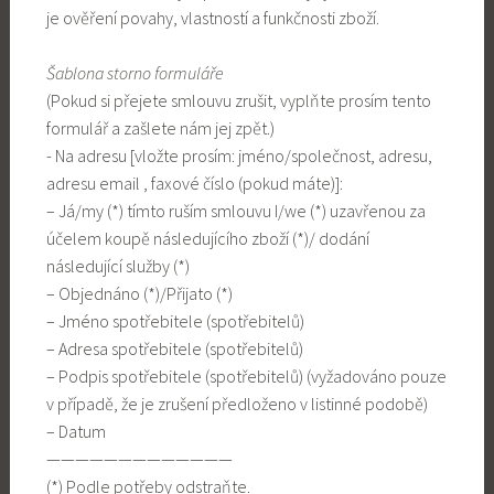
je ověření povahy, vlastností a funkčnosti zboží.
Šablona storno formuláře
(Pokud si přejete smlouvu zrušit, vyplňte prosím tento
formulář a zašlete nám jej zpět.)
- Na adresu [vložte prosím: jméno/společnost, adresu,
adresu email , faxové číslo (pokud máte)]:
– Já/my (*) tímto ruším smlouvu I/we (*) uzavřenou za
účelem koupě následujícího zboží (*)/ dodání
následující služby (*)
– Objednáno (*)/Přijato (*)
– Jméno spotřebitele (spotřebitelů)
– Adresa spotřebitele (spotřebitelů)
– Podpis spotřebitele (spotřebitelů) (vyžadováno pouze
v případě, že je zrušení předloženo v listinné podobě)
– Datum
—————————————
(*) Podle potřeby odstraňte.