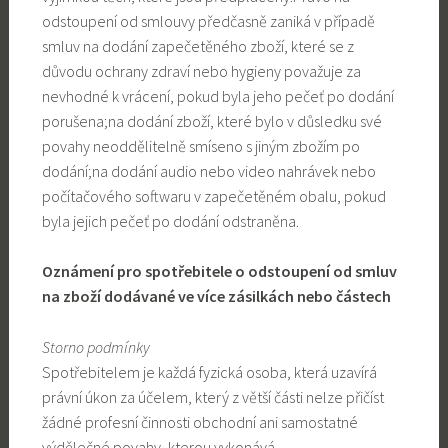
odstoupení od smlouvy předčasně zaniká v případě
smluv na dodání zapečetěného zboží, které se z
důvodu ochrany zdraví nebo hygieny považuje za
nevhodné k vrácení, pokud byla jeho pečeť po dodání
porušena;na dodání zboží, které bylo v důsledku své
povahy neoddělitelně smíseno s jiným zbožím po
dodání;na dodání audio nebo video nahrávek nebo
počítačového softwaru v zapečetěném obalu, pokud
byla jejich pečeť po dodání odstraněna.
Oznámení pro spotřebitele o odstoupení od smluv
na zboží dodávané ve více zásilkách nebo částech
Storno podmínky
Spotřebitelem je každá fyzická osoba, která uzavírá
právní úkon za účelem, který z větší části nelze přičíst
žádné profesní činnosti obchodní ani samostatné
výdělečné povahy, kterou vykonává.