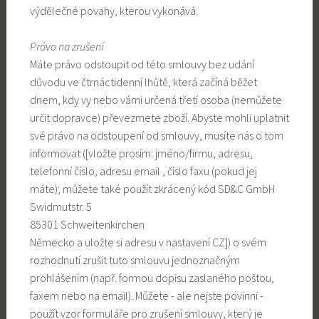
výdělečné povahy, kterou vykonává.
Právo na zrušení
Máte právo odstoupit od této smlouvy bez udání
důvodu ve čtrnáctidenní lhůtě, která začíná běžet
dnem, kdy vy nebo vámi určená třetí osoba (nemůžete
určit dopravce) převezmete zboží. Abyste mohli uplatnit
své právo na odstoupení od smlouvy, musíte nás o tom
informovat ([vložte prosím: jméno/firmu, adresu,
telefonní číslo, adresu email , číslo faxu (pokud jej
máte); můžete také použít zkrácený kód SD&C GmbH
Swidmutstr. 5
85301 Schweitenkirchen
Německo a uložte si adresu v nastavení CZ]) o svém
rozhodnutí zrušit tuto smlouvu jednoznačným
prohlášením (např. formou dopisu zaslaného poštou,
faxem nebo na email). Můžete - ale nejste povinni -
použít vzor formuláře pro zrušení smlouvy, který je