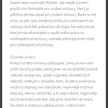
faxem nebo na email). Můžete - ale nejste povinni -
použít vzor formuláře pro zrušení smlouvy, který je
přílohou těchto zásad pro zrušení smlouvy. Bude se mít
za to, že jste výše uvedenou lhůtu pro odstoupení od
smlouvy dodrželi, pokud byl váš dopis, fax nebo email ,
kterým nás informujete o využití svého práva na
odstoupení od smlouvy, odeslán před uplynutím lhůty
pro odstoupení od smlouvy.
Důsledky zrušení
Pokud od této smlouvy odstoupíte, jsme povinni vám
vrátit všechny platby, které jsme od vás obdrželi (včetně
nákladů na dopravu, avšak s výjimkou dodatečných
nákladů vzniklých v důsledku toho, že jste si zvolili jinou
možnost dopravy než standardní, nejlevnější možnost
dopravy, kterou nabízíme), a to neprodleně, nejpozději
do čtrnácti dnů ode dne, kdy jsme obdrželi váš dopis,
fax nebo e-mailovou adresu email , v němž nám