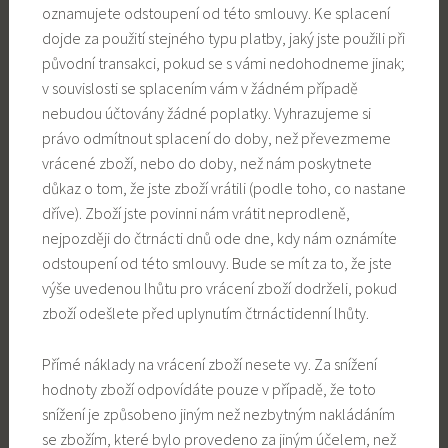
oznamujete odstoupení od této smlouvy. Ke splacení
dojde za použití stejného typu platby, jaký jste použili při
původní transakci, pokud se s vámi nedohodneme jinak;
v souvislosti se splacením vám v žádném případě
nebudou účtovány žádné poplatky. Vyhrazujeme si
právo odmítnout splacení do doby, než převezmeme
vrácené zboží, nebo do doby, než nám poskytnete
důkaz o tom, že jste zboží vrátili (podle toho, co nastane
dříve). Zboží jste povinni nám vrátit neprodleně,
nejpozději do čtrnácti dnů ode dne, kdy nám oznámíte
odstoupení od této smlouvy. Bude se mít za to, že jste
výše uvedenou lhůtu pro vrácení zboží dodrželi, pokud
zboží odešlete před uplynutím čtrnáctidenní lhůty.
Přímé náklady na vrácení zboží nesete vy. Za snížení
hodnoty zboží odpovídáte pouze v případě, že toto
snížení je způsobeno jiným než nezbytným nakládáním
se zbožím, které bylo provedeno za jiným účelem, než