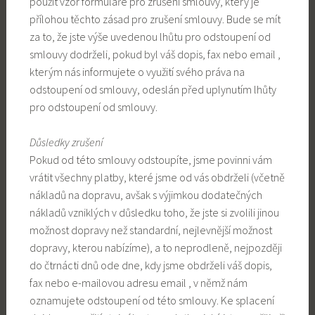
použít vzor formuláře pro zrušení smlouvy, který je
přílohou těchto zásad pro zrušení smlouvy. Bude se mít
za to, že jste výše uvedenou lhůtu pro odstoupení od
smlouvy dodrželi, pokud byl váš dopis, fax nebo email ,
kterým nás informujete o využití svého práva na
odstoupení od smlouvy, odeslán před uplynutím lhůty
pro odstoupení od smlouvy.
Důsledky zrušení
Pokud od této smlouvy odstoupíte, jsme povinni vám
vrátit všechny platby, které jsme od vás obdrželi (včetně
nákladů na dopravu, avšak s výjimkou dodatečných
nákladů vzniklých v důsledku toho, že jste si zvolili jinou
možnost dopravy než standardní, nejlevnější možnost
dopravy, kterou nabízíme), a to neprodleně, nejpozději
do čtrnácti dnů ode dne, kdy jsme obdrželi váš dopis,
fax nebo e-mailovou adresu email , v němž nám
oznamujete odstoupení od této smlouvy. Ke splacení