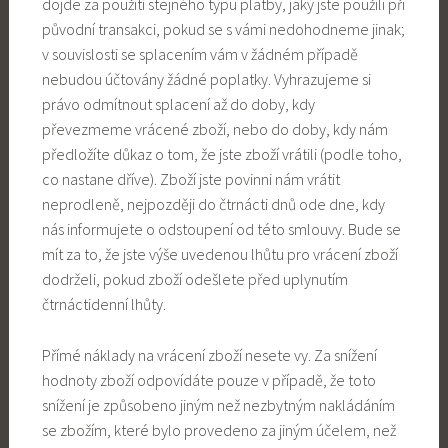
dojde za použití stejného typu platby, jaký jste použili při
původní transakci, pokud se s vámi nedohodneme jinak;
v souvislosti se splacením vám v žádném případě
nebudou účtovány žádné poplatky. Vyhrazujeme si
právo odmítnout splacení až do doby, kdy
převezmeme vrácené zboží, nebo do doby, kdy nám
předložíte důkaz o tom, že jste zboží vrátili (podle toho,
co nastane dříve). Zboží jste povinni nám vrátit
neprodleně, nejpozději do čtrnácti dnů ode dne, kdy
nás informujete o odstoupení od této smlouvy. Bude se
mít za to, že jste výše uvedenou lhůtu pro vrácení zboží
dodrželi, pokud zboží odešlete před uplynutím
čtrnáctidenní lhůty.
Přímé náklady na vrácení zboží nesete vy. Za snížení
hodnoty zboží odpovídáte pouze v případě, že toto
snížení je způsobeno jiným než nezbytným nakládáním
se zbožím, které bylo provedeno za jiným účelem, než