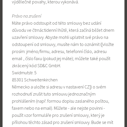
výdělečné povahy, kterou vykonává.
Právo na zrušení
Máte právo odstoupit od této smlouvy bez udání
důvodu ve čtrnáctidenní lhůtě, která začíná běžet dnem
uzavření smlouvy. Abyste mohli uplatnit své právo na
odstoupení od smlouvy, musíte nám to oznámit ([vložte
prosím: jméno/firmu, adresu, telefonní číslo, adresu
email , číslo faxu (pokud jej máte); můžete také použít
zkrácený kód SD&C GmbH.
Swidmutstr. 5
85301 Schweitenkirchen
Německo a uložte si adresu v nastavení CZ]) o svém
rozhodnutí zrušit tuto smlouvu jednoznačným
prohlášením (např. formou dopisu zaslaného poštou,
faxem nebo na email). Můžete - ale nejste povinni -
použít vzor formuláře pro zrušení smlouvy, který je
přílohou těchto zásad pro zrušení smlouvy. Bude se mít