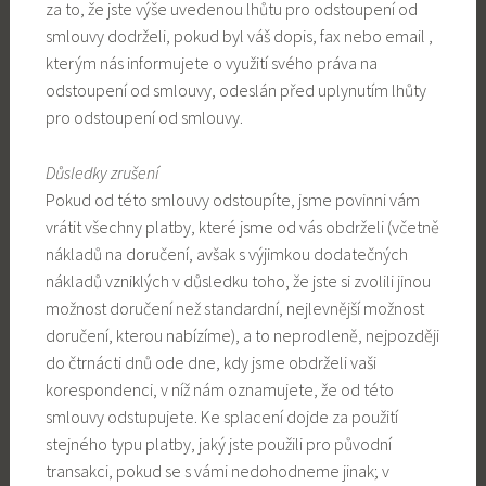
za to, že jste výše uvedenou lhůtu pro odstoupení od
smlouvy dodrželi, pokud byl váš dopis, fax nebo email ,
kterým nás informujete o využití svého práva na
odstoupení od smlouvy, odeslán před uplynutím lhůty
pro odstoupení od smlouvy.
Důsledky zrušení
Pokud od této smlouvy odstoupíte, jsme povinni vám
vrátit všechny platby, které jsme od vás obdrželi (včetně
nákladů na doručení, avšak s výjimkou dodatečných
nákladů vzniklých v důsledku toho, že jste si zvolili jinou
možnost doručení než standardní, nejlevnější možnost
doručení, kterou nabízíme), a to neprodleně, nejpozději
do čtrnácti dnů ode dne, kdy jsme obdrželi vaši
korespondenci, v níž nám oznamujete, že od této
smlouvy odstupujete. Ke splacení dojde za použití
stejného typu platby, jaký jste použili pro původní
transakci, pokud se s vámi nedohodneme jinak; v