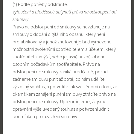
(*) Podle potřeby odstraňte.
Vyloučení a předčasné uplynutí práva na odstoupení od
smlouvy
Právo na odstoupení od smlouvy se nevztahuje na
smlouvy o dodání digitálního obsahu, který není
prefabrikovaný a jehož zhotovení je buď vymezeno
možnostmi zvolenými spotřebitelem a účelem, který
spotřebitel zamýšlí, nebo je jasně přizpůsobeno
osobním požadavkům spotřebitele. Právo na
odstoupení od smlouvy zaniká předčasně, pokud
začneme smlouvu plnit až poté, co nám udělíte
výslovný souhlas, a potvrdíte tak své vědomí o tom, že
okamžikem zahájení plnění smlouvy ztrácíte právo na
odstoupení od smlouvy. Upozorňujeme, že jsme
oprávněni výše uvedený souhlas a potvrzení učinit
podmínkou pro uzavření smlouvy.