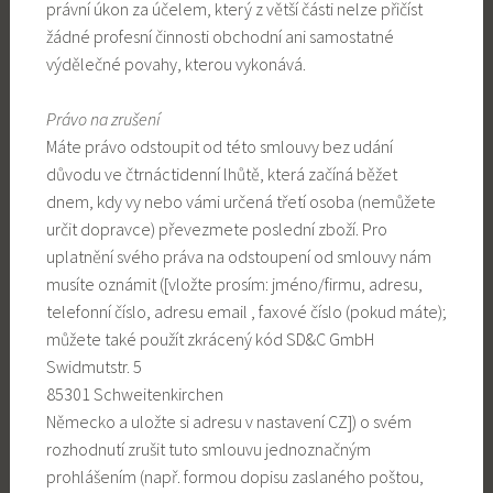
právní úkon za účelem, který z větší části nelze přičíst
žádné profesní činnosti obchodní ani samostatné
výdělečné povahy, kterou vykonává.
Právo na zrušení
Máte právo odstoupit od této smlouvy bez udání
důvodu ve čtrnáctidenní lhůtě, která začíná běžet
dnem, kdy vy nebo vámi určená třetí osoba (nemůžete
určit dopravce) převezmete poslední zboží. Pro
uplatnění svého práva na odstoupení od smlouvy nám
musíte oznámit ([vložte prosím: jméno/firmu, adresu,
telefonní číslo, adresu email , faxové číslo (pokud máte);
můžete také použít zkrácený kód SD&C GmbH
Swidmutstr. 5
85301 Schweitenkirchen
Německo a uložte si adresu v nastavení CZ]) o svém
rozhodnutí zrušit tuto smlouvu jednoznačným
prohlášením (např. formou dopisu zaslaného poštou,