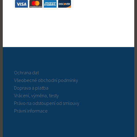
Ochrana dat
Všeobecné obchodní podmínky
Doprava a platba
Vrácení, výměna, testy
Právo na odstoupení od smlouvy
Právní informace